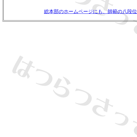
総本部のホームページにも、師範の八段位
・
・
・
・
・
・
・
・