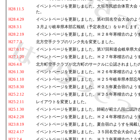
イベントページを更新しました。大垣市民総合体育大会
H28.11.5
た。
H28.4.29
イベントページを更新しました。第41回名空会大会のよ
H28.3.1
３月より岐阜県本部広報紙（予定表含む）をＵＰします
H28.2.19
イベントページを更新しました。Ｈ２８年寒稽古のよう
H27.7.3
北方空手クラブのリンク先を変更しました。
H27.6.10
イベントページを更新しました。第37回和道会岐阜
H27.1.20
イベントページを更新しました。Ｈ２７年寒稽古のよ
H26.4.8
北方町空手クラブが北方町のサークルに公認されました
H26.1.30
イベントページを更新しました。Ｈ２６年寒稽古のよう
H26.1.10
イベントページを更新しました。Ｈ２５年岐阜県本部忘
H25.8.30
イベントページを更新しました。Ｈ２５年夏合宿のよう
H25.2.12
イベントページを更新しました。Ｈ２５年寒稽古のよう
H25.2.11
レイアウトを変更しました。
H25.1.30
イベントページを更新しました。師範が範士八段に認許
H24.2.28
イベントページを更新しました。Ｈ２４年寒稽古のよう
H23.8.19
イベントページを更新しました。夏合宿のようすを掲載
H22.4.17
イベントページを更新しました。３５回名空会大会のよ
H22.2.4
イベントページを更新しました。Ｈ２２年寒稽古のよう