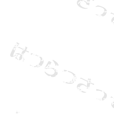
名空会岐阜のホームページに
した。ありがとうございます
道という武道を通じて、青少
います。空手道には、現在い
します。大きく分けて、フル
れる直接打撃制のもの、伝統
ルールで試合を行うものの２
は、いわゆる伝統派に含まれ
日本空手道連盟（全空連）に所
しています。また、岐阜県本
大垣市・養老町・池田町の３