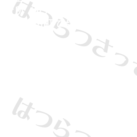
ケ所（安八郡神戸町も含みま
所、池田町でも２ケ所で活動
・
・
・
・
・
・