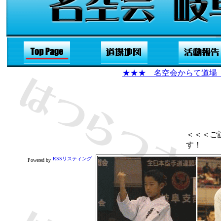
★★★
名空会からて道場
＜＜＜ご
す！
Powered by