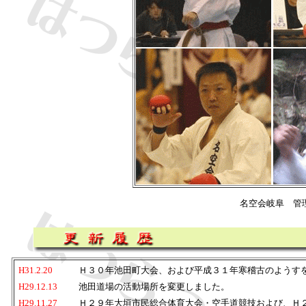
名空会岐阜 管
H31.2.20
Ｈ３０年池田町大会、および平成３１年寒稽古のようす
H29.12.13
池田道場の活動場所を変更しました。
H29.11.27
Ｈ２９年
大垣市民総合体育大会・空手道競技および、Ｈ